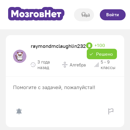
Войти
+100
raymondmclaughlin232
Решено
3 года
5 - 9
Алгебра
назад
классы
Помогите с задачей, пожалуйста!!