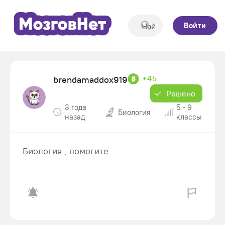
Войти
+45
brendamaddox919
Решено
3 года
5 - 9
Биология
назад
классы
Биология , помогите