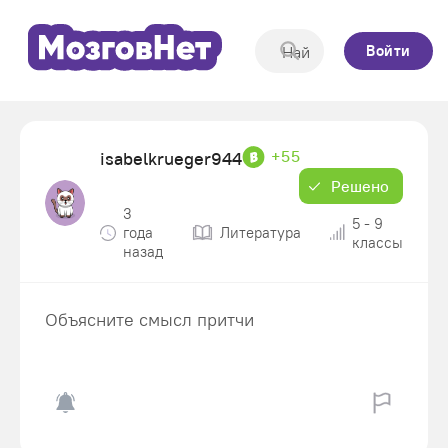
Войти
+55
isabelkrueger944
Решено
3
5 - 9
года
Литература
классы
назад
Объясните смысл притчи