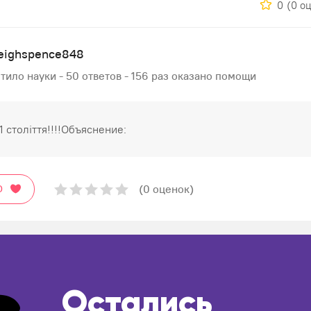
0
(0 о
leighspence848
тило науки - 50 ответов - 156 раз оказано помощи
1 століття!!!!Объяснение:
(0 оценок)
О
Остались