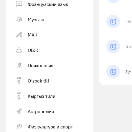
Французский язык
Музыка
По
МХК
Кт
ОБЖ
Психология
До
Оʻzbek tili
Кыргыз тили
Астрономия
Физкультура и спорт