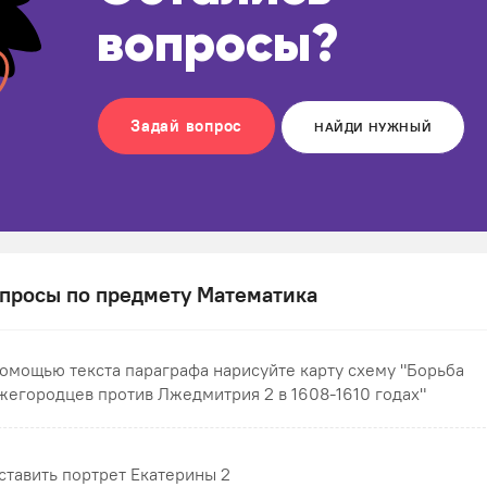
вопросы?
Задай вопрос
НАЙДИ НУЖНЫЙ
просы по предмету Математика
помощью текста параграфа нарисуйте карту схему "Борьба
жегородцев против Лжедмитрия 2 в 1608-1610 годах"
ставить портрет Екатерины 2