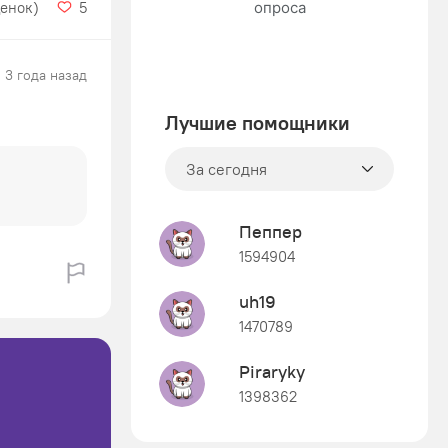
ценок)
5
3 года назад
Лучшие помощники
За сегодня
Пеппер
1594904
uh19
1470789
Piraryky
1398362
Знания