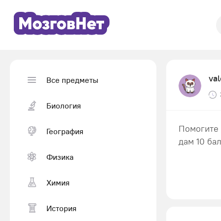
va
Все предметы
Биология
Помогите 
География
дам 10 ба
Физика
Химия
История