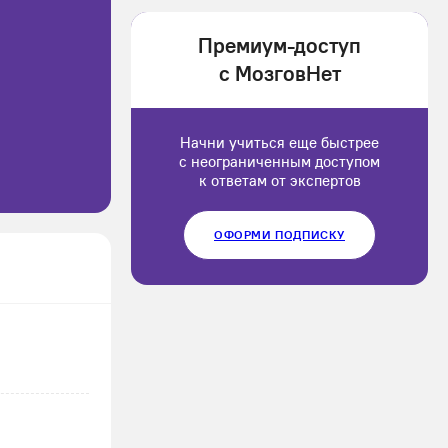
1202166
Премиум-доступ
Luluput
с МозговНет
1184234
Начни учиться еще быстрее
с неограниченным доступом
к ответам от экспертов
ОФОРМИ ПОДПИСКУ