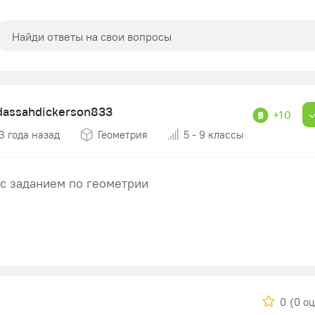
dassahdickerson833
+10
3 года назад
Геометрия
5 - 9 классы
с заданием по геометрии
0
(0 о