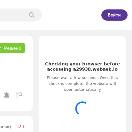
Войти
Решено
ценок)
0