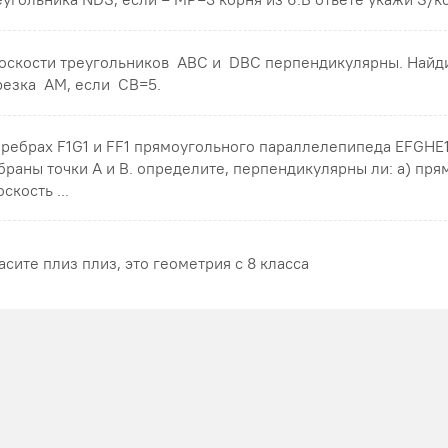
оскости треугольников ABC и DBC перпендикулярны. Найд
резка AM , если CB=5 .
 ребрах F1G1 и FF1 прямоугольного параллелепипеда EFGHE
браны точки A и B. определите, перпендикулярны ли: а) пря
скость ...
асите плиз плиз, это геометрия с 8 класса