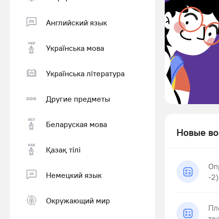
Английский язык
Українська мова
Українська література
Другие предметы
Беларуская мова
Новые во
Қазақ тiлi
Оп
Немецкий язык
-2)
Окружающий мир
Пл
тр