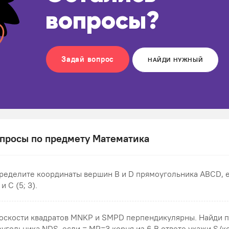
вопросы?
Задай вопрос
НАЙДИ НУЖНЫЙ
просы по предмету Математика
ределите координаты вершин В и D прямоугольника ABCD, ес
 и С (5; 3).
оскости квадратов MNKP и SMPD перпендикулярны. Найди 
еугольника NDS , если = MP=3 корня из 6.В ответе укажи S/кор