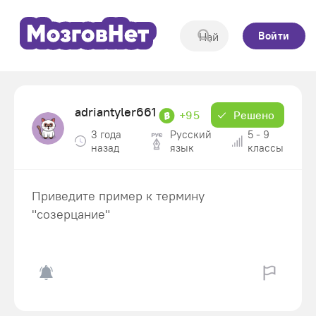
Войти
adriantyler661
+95
Решено
3 года
Русский
5 - 9
назад
язык
классы
Приведите пример к термину
"созерцание"