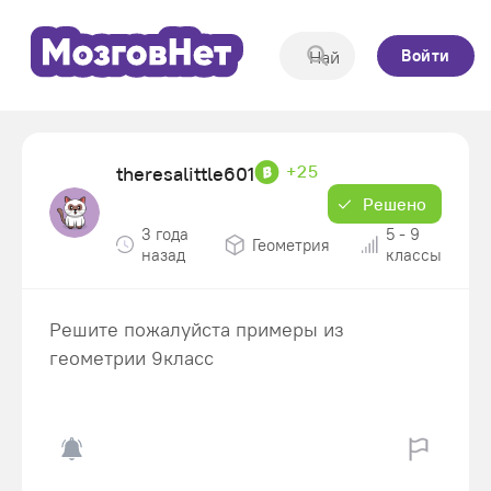
Войти
+25
theresalittle601
Решено
3 года
5 - 9
Геометрия
назад
классы
Решите пожалуйста примеры из
геометрии 9класс