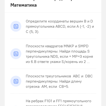
Математика
Определите координаты вершин В и D
прямоугольника ABCD, если А (-1; -2) и
С (5; 3).
Плоскости квадратов MNKP и SMPD
перпендикулярны. Найди площадь S
треугольника NDS , если = MP=3 корня
из 6.В ответе укажи S/корень из 2 ...
Плоскости треугольников ABC и DBC
перпендикулярны. Найди длину
отрезка AM , если CB=5 .
На ребрах F1G1 и FF1 прямоугольного