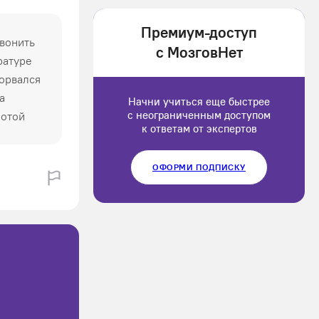
1202166
Премиум-доступ
звонить
Luluput
с МозговНет
тратуре
1184234
борвался
а
Начни учиться еще быстрее
с неограниченным доступом
лотой
к ответам от экспертов
ОФОРМИ ПОДПИСКУ