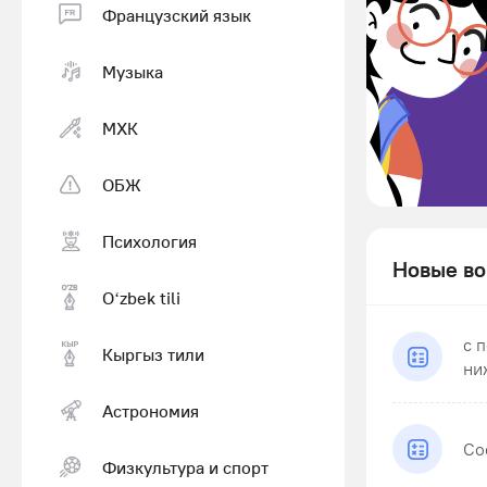
Французский язык
Музыка
МХК
ОБЖ
Психология
Новые во
Оʻzbek tili
с 
Кыргыз тили
ни
Астрономия
Со
Физкультура и спорт