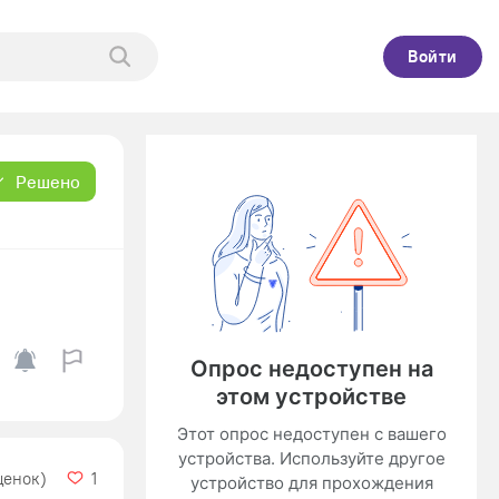
Войти
Решено
ценок)
1