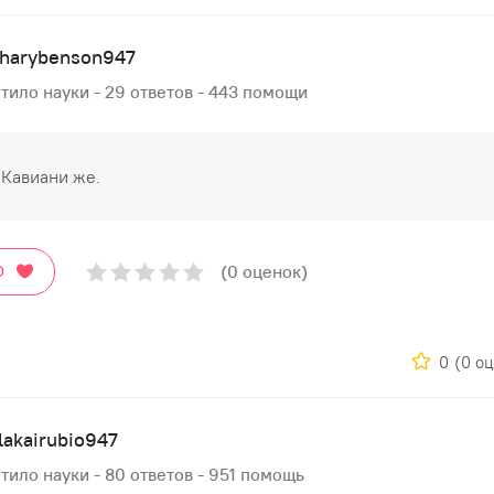
charybenson947
тило науки - 29 ответов - 443 помощи
Кавиани же.
(0 оценок)
О
0
(0 о
akairubio947
тило науки - 80 ответов - 951 помощь