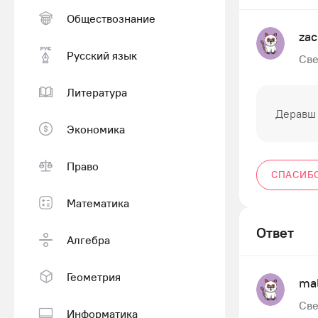
Обществознание
za
Русский язык
Све
Литература
Деравш 
Экономика
Право
СПАСИБ
Математика
Ответ
Алгебра
Геометрия
mal
Све
Информатика