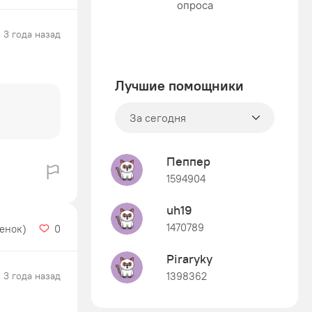
3 года назад
Лучшие помощники
За сегодня
Пеппер
1594904
uh19
1470789
ценок)
0
Piraryky
3 года назад
1398362
Знания