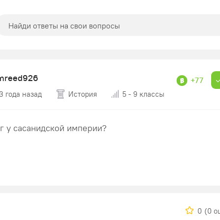
mreed926
+77
3 года назад
История
5 - 9 классы
г у сасанидской империи?
0
(0 о