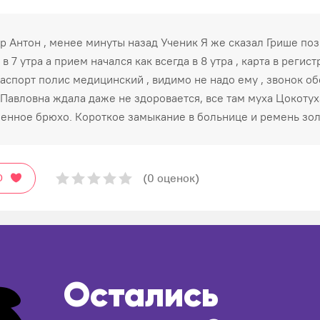
р Антон , менее минуты назад Ученик Я же сказал Грише по
в 7 утра а прием начался как всегда в 8 утра , карта в регис
аспорт полис медицинский , видимо не надо ему , звонок о
 Павловна ждала даже не здоровается, все там муха Цокотух
енное брюхо. Короткое замыкание в больнице и ремень зо
(0 оценок)
О
Остались