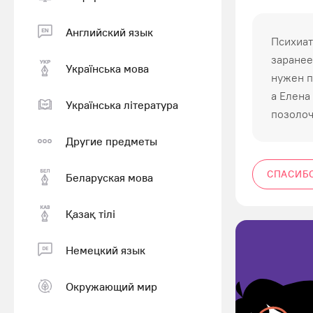
Английский язык
Психиат
заранее 
Українська мова
нужен п
а Елена
Українська література
позолоч
Другие предметы
СПАСИБ
Беларуская мова
Қазақ тiлi
Немецкий язык
Окружающий мир