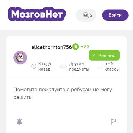
Войти
+23
alicethornton756
Решено
3 года
Другие
5 - 9
назад
предметы
классы
Помогите пожалуйте с ребусам не могу
решить