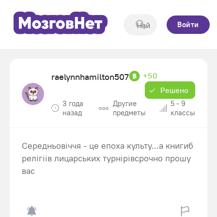
Войти
+50
raelynnhamilton507
Решено
3 года
Другие
5 - 9
назад
предметы
классы
Середньовіччя - це епоха культу...а книгиб
релігіів лицарських турнірівсрочно прошу
вас