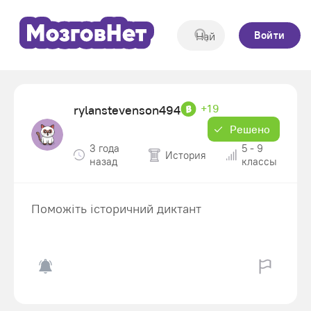
Войти
+19
rylanstevenson494
Решено
3 года
5 - 9
История
назад
классы
Поможіть історичний диктант