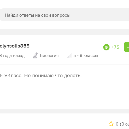
telynsolis868
+75
3 года назад
Биология
5 - 9 классы
ЯКласс. Не понимаю что делать.
0
(0 о