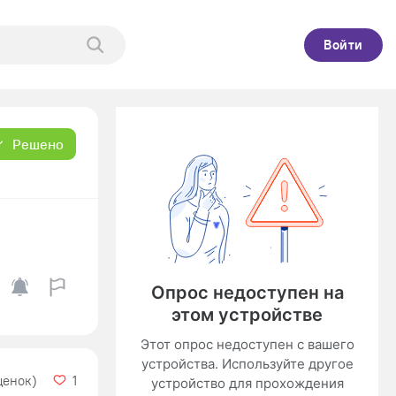
Войти
Решено
ценок)
1