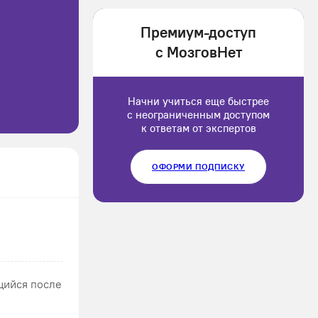
1202166
Премиум-доступ
Luluput
с МозговНет
1184234
Начни учиться еще быстрее
с неограниченным доступом
к ответам от экспертов
ОФОРМИ ПОДПИСКУ
щийся после