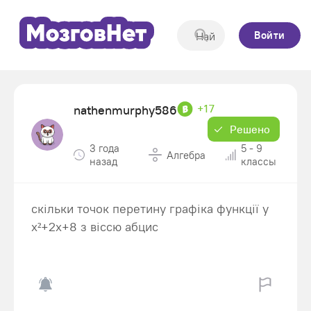
Войти
+17
nathenmurphy586
Решено
3 года
5 - 9
Алгебра
назад
классы
скільки точок перетину графіка функції у
x²+2x+8 з віссю абцис