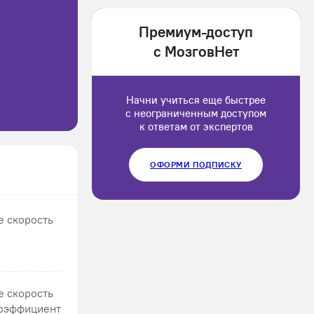
1202166
Премиум-доступ
Luluput
с МозговНет
1184234
Начни учиться еще быстрее
с неограниченным доступом
к ответам от экспертов
ОФОРМИ ПОДПИСКУ
е скорость
е скорость
Коэффициент