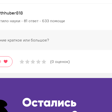
ethhuber818
тило науки - 81 ответ - 633 помощи
ие краткое или большое?
(0 оценок)
О
Остались