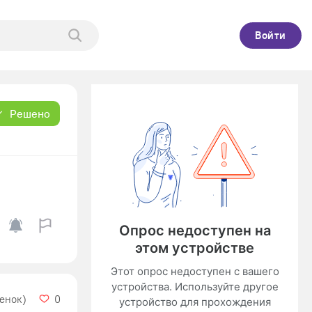
Войти
Решено
ценок)
0