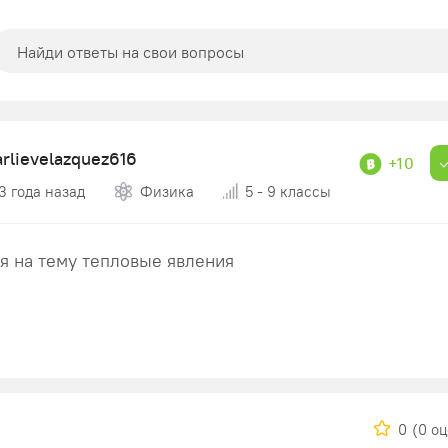
arlievelazquez616
+10
3 года назад
Физика
5 - 9 классы
 на тему тепловые явления
0
(0 о