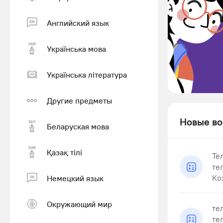
Английский язык
Українська мова
Українська література
Другие предметы
Новые во
Беларуская мова
Қазақ тiлi
Те
те
Ко
Немецкий язык
Окружающий мир
те
те