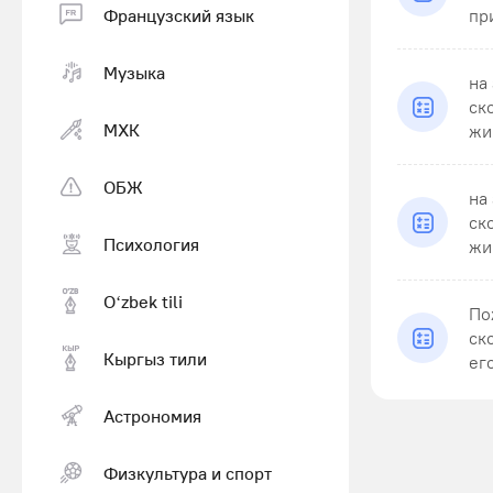
Французский язык
при
Музыка
на
ск
МХК
жир
ОБЖ
на
ск
Психология
жир
Оʻzbek tili
По
ск
Кыргыз тили
его
Астрономия
Физкультура и спорт