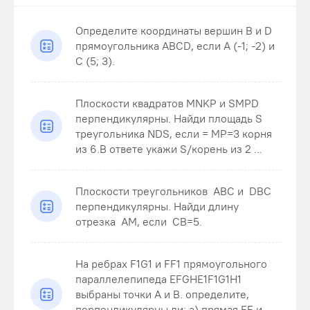
Определите координаты вершин В и D
прямоугольника ABCD, если А (-1; -2) и
С (5; 3).
Плоскости квадратов MNKP и SMPD
перпендикулярны. Найди площадь S
треугольника NDS , если = MP=3 корня
из 6.В ответе укажи S/корень из 2 ...
Плоскости треугольников ABC и DBC
перпендикулярны. Найди длину
отрезка AM , если CB=5 .
На ребрах F1G1 и FF1 прямоугольного
параллелепипеда EFGHE1F1G1H1
выбраны точки A и B. определите,
перпендикулярны ли: а) прямая FF и