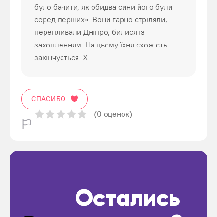
було бачити, як обидва сини його були
серед перших». Вони гарно стріляли,
перепливали Дніпро, билися із
захопленням. На цьому їхня схожість
закінчується. Х
СПАСИБО
(0 оценок)
Остались