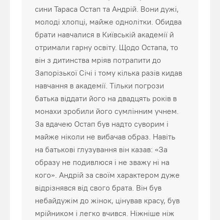
сини Тараса Остап та Андрій. Вони дужі,
молоді хлопці, майже однолітки. Обидва
брати навчалися в Київській академії й
отримали гарну освіту. Щодо Остапа, то
він з дитинства мріяв потрапити до
Запорізької Січі і тому кілька разів кидав
навчання в академії. Тільки погрози
батька віддати його на двадцять років в
монахи зробили його сумлінним учнем.
За вдачею Остап був надто суворим і
майже ніколи не вибачав образ. Навіть
на батькові глузування він казав: «За
образу не подивлюся і не зважу ні на
кого». Андрій за своїм характером дуже
відрізнявся від свого брата. Він був
небайдужім до жінок, цінував красу, був
мрійником і легко вчився. Ніжніше ніж