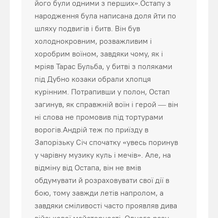
його були одними з перших».Остапу з
народження була написана доля йти по
шляху подвигів і битв. Він був
холоднокровним, розважливим і
хоробрим воїном, завдяки чому, як і
мріяв Тарас Бульба, у битві з поляками
під Дубно козаки обрали хлопця
курінним. Потрапивши у полон, Остап
загинув, як справжній воїн і герой — він
ні слова не промовив під тортурами
ворогів.Андрій теж по приїзду в
Запорізьку Січ спочатку «увесь поринув
у чарівну музику куль і мечів». Але, на
відміну від Остапа, він не вмів
обдумувати й розраховувати свої дії в
бою, тому завжди летів напролом, а
завдяки сміливості часто проявляв дива