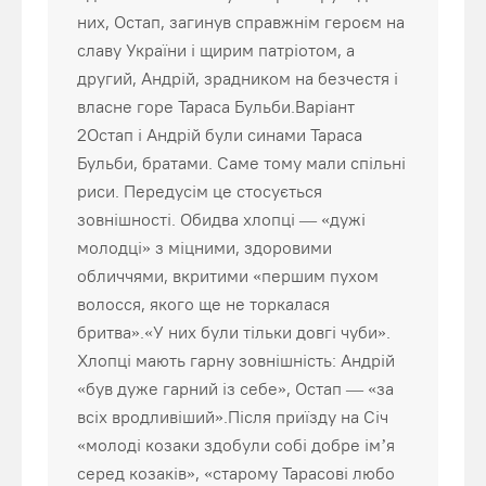
них, Остап, загинув справжнім героєм на
славу України і щирим патріотом, а
другий, Андрій, зрадником на безчестя і
власне горе Тараса Бульби.Варіант
2Остап і Андрій були синами Тараса
Бульби, братами. Саме тому мали спільні
риси. Передусім це стосується
зовнішності. Обидва хлопці — «дужі
молодці» з міцними, здоровими
обличчями, вкритими «першим пухом
волосся, якого ще не торкалася
бритва».«У них були тільки довгі чуби».
Хлопці мають гарну зовнішність: Андрій
«був дуже гарний із себе», Остап — «за
всіх вродливіший».Після приїзду на Січ
«молоді козаки здобули собі добре ім’я
серед козаків», «старому Тарасові любо