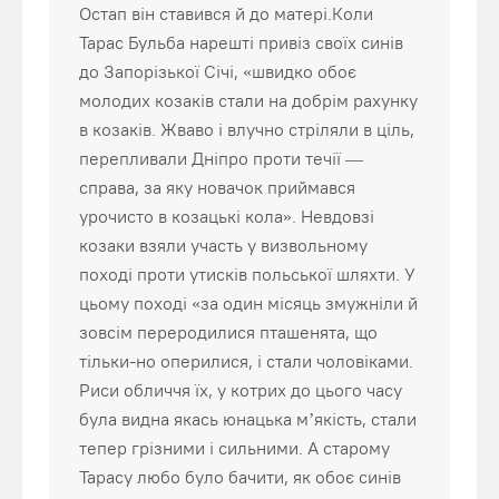
Остап він ставився й до матері.Коли
Тарас Бульба нарешті привіз своїх синів
до Запорізької Січі, «швидко обоє
молодих козаків стали на добрім рахунку
в козаків. Жваво і влучно стріляли в ціль,
перепливали Дніпро проти течії —
справа, за яку новачок приймався
урочисто в козацькі кола». Невдовзі
козаки взяли участь у визвольному
поході проти утисків польської шляхти. У
цьому поході «за один місяць змужніли й
зовсім переродилися пташенята, що
тільки-но оперилися, і стали чоловіками.
Риси обличчя їх, у котрих до цього часу
була видна якась юнацька м’якість, стали
тепер грізними і сильними. А старому
Тарасу любо було бачити, як обоє синів