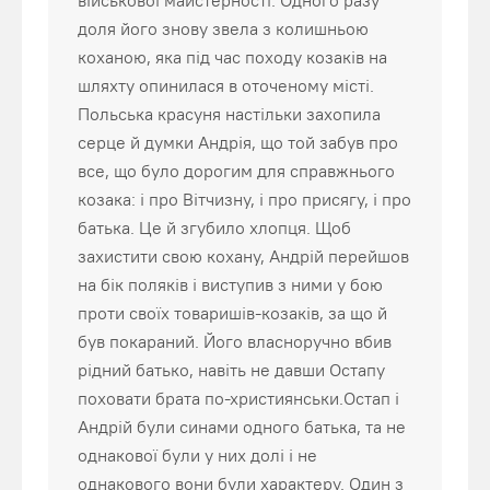
військової майстерності. Одного разу
доля його знову звела з колишньою
коханою, яка під час походу козаків на
шляхту опинилася в оточеному місті.
Польська красуня настільки захопила
серце й думки Андрія, що той забув про
все, що було дорогим для справжнього
козака: і про Вітчизну, і про присягу, і про
батька. Це й згубило хлопця. Щоб
захистити свою кохану, Андрій перейшов
на бік поляків і виступив з ними у бою
проти своїх товаришів-козаків, за що й
був покараний. Його власноручно вбив
рідний батько, навіть не давши Остапу
поховати брата по-християнськи.Остап і
Андрій були синами одного батька, та не
однакової були у них долі і не
однакового вони були характеру. Один з