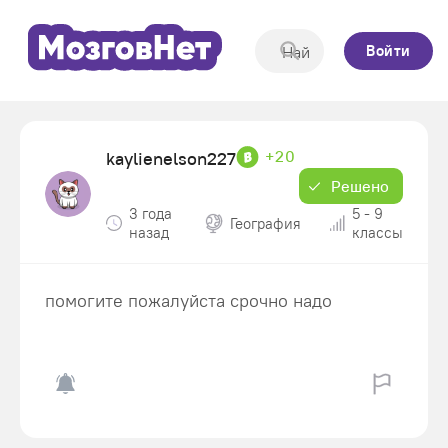
Войти
+20
kaylienelson227
Решено
3 года
5 - 9
География
назад
классы
помогите пожалуйста срочно надо