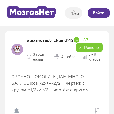
Войти
+37
alexandrastrickland143
Решено
3 года
5 - 9
Алгебра
назад
классы
СРОЧНО ПОМОГИТЕ ДАМ МНОГО
БАЛЛОВ!cos1/2x>-√2/2 + чертёж с
кругомtg1/3x>-√3 + чертёж с кругом