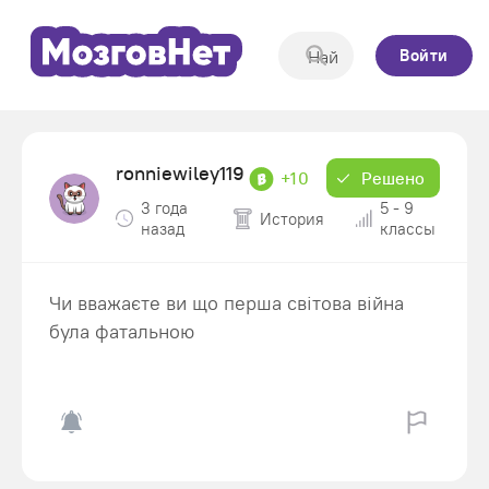
Войти
ronniewiley119
+10
Решено
3 года
5 - 9
История
назад
классы
Чи вважаєте ви що перша світова війна
була фатальною