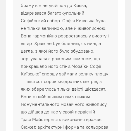
браму він не увійшов до Києва,
відкривався багатокупольний
Софійський собор. Софія Київська була
не тільки величною, але й живописною.
Вона гармонійно розросталась у висоту і
вшир. Храм не був біленим, як нині, а
цегла, з якої його було збудовано,
чергувалася з рожевим каменем, що
прикрашало його стіни.Мозаїки Софії
Київської спершу займали велику площу
— шістсот сорок квадратних метрів, з
яких збереглось тільки двісті шістдесят.
Вони є найбільшим пам'ятником
монументального мозаїчного живопису,
що дійшов до нас у своїй первісній
"расі.Майстерність виконання вражає.
Сюжет, архітектурні форма та кольорова