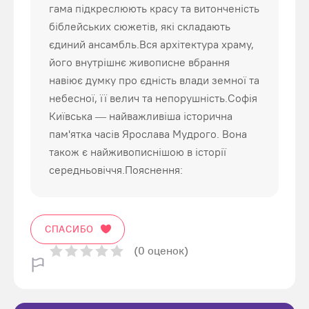
гама підкреслюють красу та витонченість
біблейських сюжетів, які складають
єдиний ансамбль.Вся архітектура храму,
його внутрішнє живописне вбрання
навіює думку про єдність влади земної та
небесної, її велич та непорушність.Софія
Київська — найважливіша історична
пам'ятка часів Ярослава Мудрого. Вона
також є найживописнішою в історії
середньовіччя.Пояснення:
СПАСИБО
(0 оценок)