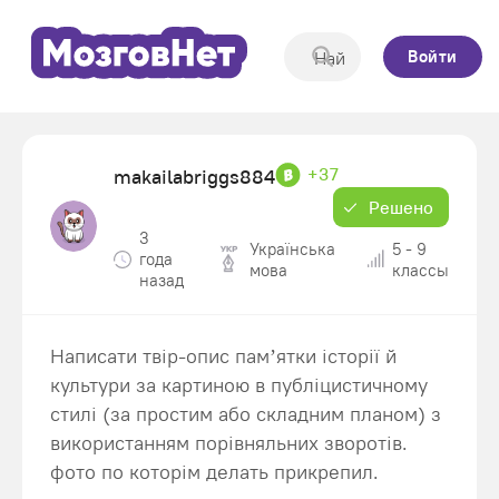
Войти
+37
makailabriggs884
Решено
3
Українська
5 - 9
года
мова
классы
назад
Написати твір-опис пам’ятки історії й
культури за картиною в публіцистичному
стилі (за простим або складним планом) з
використанням порівняльних зворотів.
фото по которім делать прикрепил.