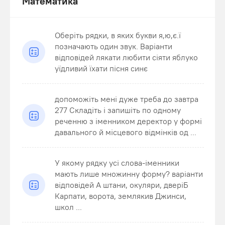
Математика
Оберіть рядки, в яких букви я,ю,є.ї
позначають один звук. Варіанти
відповідей лякати любити сіяти яблуко
уїдливий їхати пісня синє
допоможіть мені дуже треба до завтра
277 Складіть і запишіть по одному
реченню з іменником деректор у формі
давального й місцевого відмінків од ...
У якому рядку усі слова-іменники
мають лише множинну форму? варіанти
відповідей А штани, окуляри, дверіБ
Карпати, ворота, землякив Джинси,
школ ...