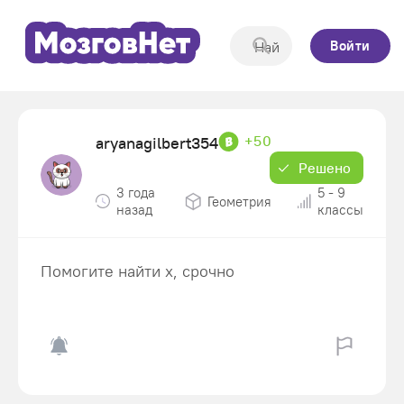
Войти
+50
aryanagilbert354
Решено
3 года
5 - 9
Геометрия
назад
классы
Помогите найти х, срочно