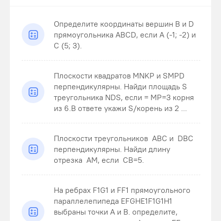
Определите координаты вершин В и D
прямоугольника ABCD, если А (-1; -2) и
С (5; 3).
Плоскости квадратов MNKP и SMPD
перпендикулярны. Найди площадь S
треугольника NDS , если = MP=3 корня
из 6.В ответе укажи S/корень из 2 ...
Плоскости треугольников ABC и DBC
перпендикулярны. Найди длину
отрезка AM , если CB=5 .
На ребрах F1G1 и FF1 прямоугольного
параллелепипеда EFGHE1F1G1H1
выбраны точки A и B. определите,