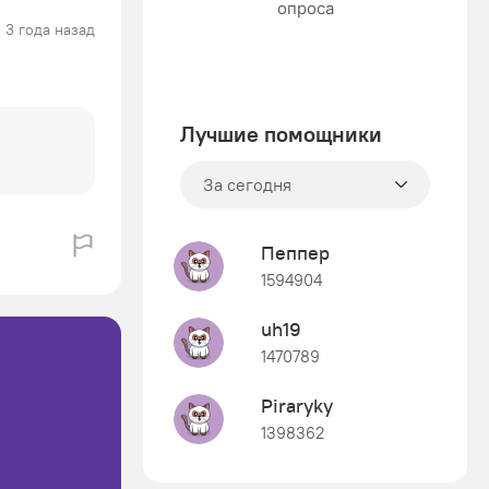
3 года назад
Лучшие помощники
За сегодня
Пеппер
1594904
uh19
1470789
Piraryky
1398362
Знания