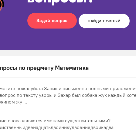
Задай вопрос
НАЙДИ НУЖНЫЙ
просы по предмету Математика
могите пожалуйста Запиши письменно полными приложени
 вопрос по тексту узоры и Захар был собака жук каждый хоте
зяином жу ...
кие слова являются именами существительными?
ойственныйдвенадцатьдвойникудвоениедвойкадва