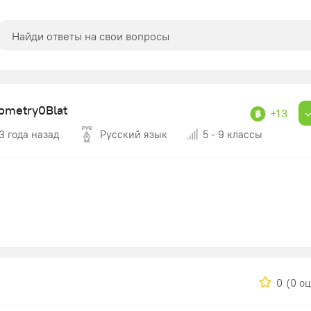
ometry0Blat
+13
3 года назад
Русский язык
5 - 9 классы
0
(0 о