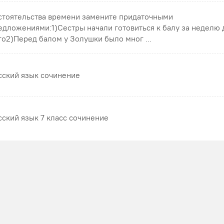
стоятельства времени замените придаточными
едложениями:1)Сестры начали готовиться к балу за неделю 
го2)Перед балом у Золушки было мног ...
сский язык сочинение
сский язык 7 класс сочинение