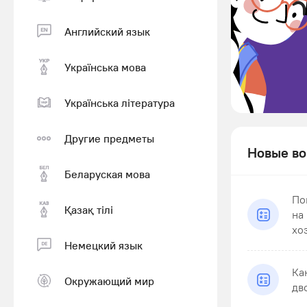
Английский язык
Українська мова
Українська література
Другие предметы
Новые во
Беларуская мова
По
Қазақ тiлi
на
хо
Немецкий язык
Ка
Окружающий мир
дв