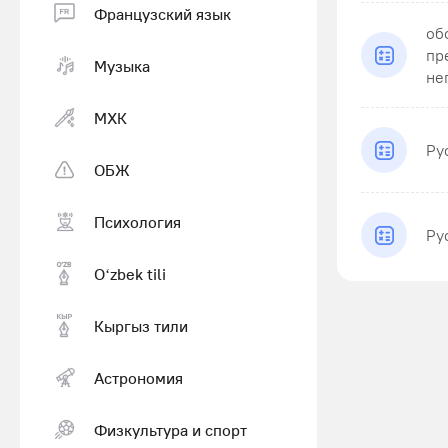
Французский язык
об
пр
Музыка
не
МХК
Ру
ОБЖ
Психология
Ру
Оʻzbek tili
Кыргыз тили
Астрономия
Физкультура и спорт