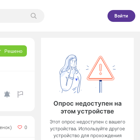
Войти
Решено
ценок)
0