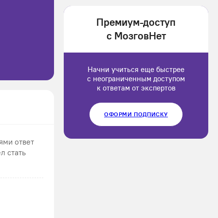
1202166
Премиум-доступ
Luluput
с МозговНет
1184234
Начни учиться еще быстрее
с неограниченным доступом
к ответам от экспертов
ОФОРМИ ПОДПИСКУ
ями ответ
л стать