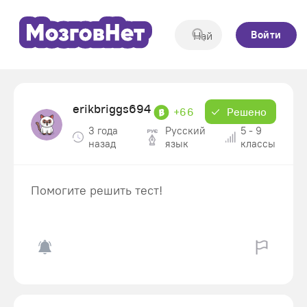
Войти
erikbriggs694
+66
Решено
3 года
Русский
5 - 9
назад
язык
классы
Помогите решить тест!