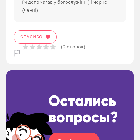
їм допомагав у богослужінні) і чорне
(ченці).
СПАСИБО
(0 оценок)
Остались
вопросы?