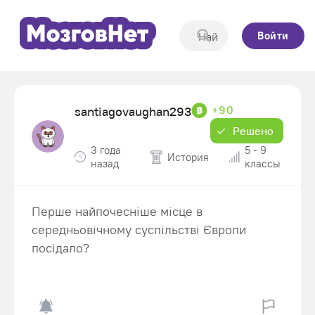
Войти
+90
santiagovaughan293
Решено
3 года
5 - 9
История
назад
классы
Перше найпочесніше місце в
середньовічному суспільстві Європи
посідало?