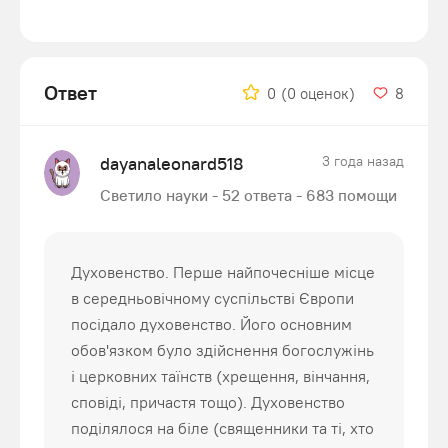
Ответ
0
(0 оценок)
8
dayanaleonard518
3 года назад
Светило науки - 52 ответа - 683 помощи
Духовенство. Перше найпочесніше місце
в середньовічному суспільстві Європи
посідало духовенство. Його основним
обов'язком було здійснення богослужінь
і церковних таїнств (хрещення, вінчання,
сповіді, причастя тощо). Духовенство
поділялося на біле (священники та ті, хто