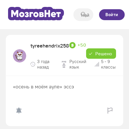
Войти
+50
tyreehendrix258
Решено
3 года
Русский
5 - 9
назад
язык
классы
«осень в моём ауле» эссэ