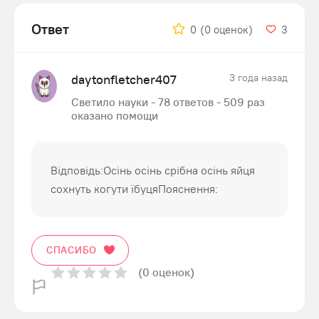
Ответ
0
(0 оценок)
3
daytonfletcher407
3 года назад
Светило науки - 78 ответов - 509 раз
оказано помощи
Відповідь:Осінь осінь срібна осінь яйця
сохнуть когути їбуцяПояснення:
СПАСИБО
(0 оценок)