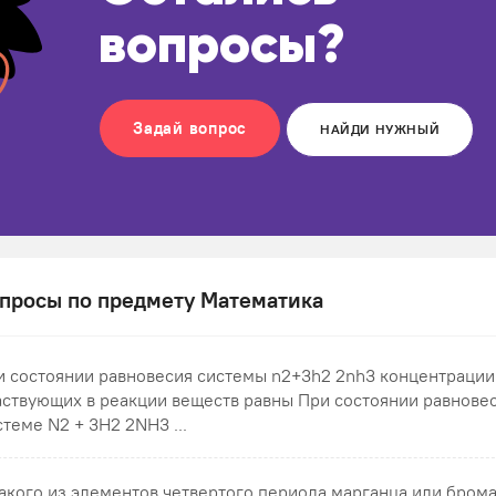
вопросы?
Задай вопрос
НАЙДИ НУЖНЫЙ
просы по предмету Математика
и состоянии равновесия системы n2+3h2 2nh3 концентрации
аствующих в реакции веществ равны При состоянии равновес
стеме N2 + 3H2 2NH3 ...
какого из элементов четвертого периода марганца или бром