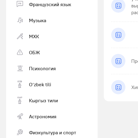
Французский язык
вы
рас
Музыка
МХК
ОБЖ
Пр
Психология
Оʻzbek tili
Хи
Кыргыз тили
Астрономия
Физкультура и спорт