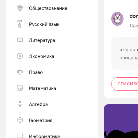
Обществознание
do
Русский язык
Све
Литература
я че по
Экономика
придел
Право
СПАСИБ
Математика
Алгебра
Геометрия
Информатика