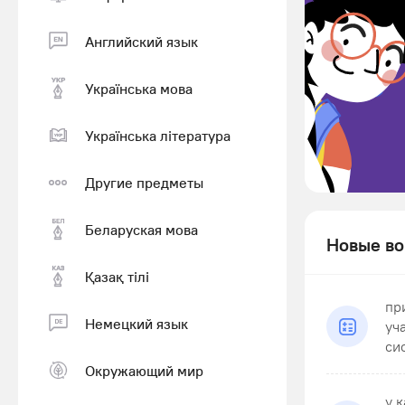
Английский язык
Українська мова
Українська література
Другие предметы
Беларуская мова
Новые во
Қазақ тiлi
пр
Немецкий язык
уч
си
Окружающий мир
у 