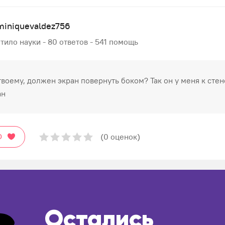
miniquevaldez756
тило науки - 80 ответов - 541 помощь
 твоему, должен экран повернуть боком? Так он у меня к стен
ан
(0 оценок)
О
Остались