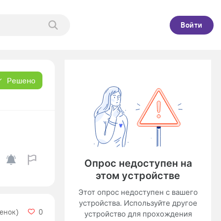
Войти
Решено
ценок)
0