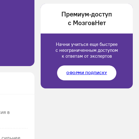
1202166
Премиум-доступ
Luluput
с МозговНет
1184234
Начни учиться еще быстрее
с неограниченным доступом
к ответам от экспертов
ОФОРМИ ПОДПИСКУ
ия в
а сильнее