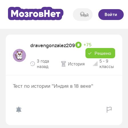
Войти
+75
dravengonzalez209
Решено
3 года
5 - 9
История
назад
классы
Тест по истории "Индия в 18 веке"