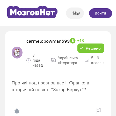
Войти
+13
carmelobowman693
Решено
3
Українська
5 - 9
года
література
классы
назад
Про які події розповідає І. Франко в
історичній повісті “Захар Беркут”?