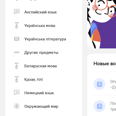
Английский язык
Українська мова
Українська література
Другие предметы
Новые во
Беларуская мова
Қазақ тiлi
Оп
-2)
Немецкий язык
Пл
Окружающий мир
тр