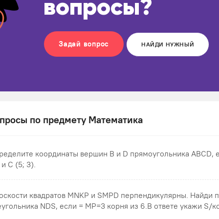
вопросы?
Задай вопрос
НАЙДИ НУЖНЫЙ
просы по предмету Математика
ределите координаты вершин В и D прямоугольника ABCD, ес
 и С (5; 3).
оскости квадратов MNKP и SMPD перпендикулярны. Найди 
еугольника NDS , если = MP=3 корня из 6.В ответе укажи S/кор