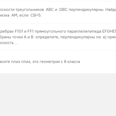
оскости треугольников ABC и DBC перпендикулярны. Найд
резка AM , если CB=5 .
 ребрах F1G1 и FF1 прямоугольного параллелепипеда EFGHE
браны точки A и B. определите, перпендикулярны ли: а) пря
скость ...
асите плиз плиз, это геометрия с 8 класса