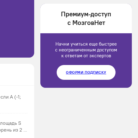
1202166
Премиум-доступ
Luluput
с МозговНет
1184234
Начни учиться еще быстрее
с неограниченным доступом
к ответам от экспертов
ОФОРМИ ПОДПИСКУ
ли А (-1;
площадь S
ень из 2 ...