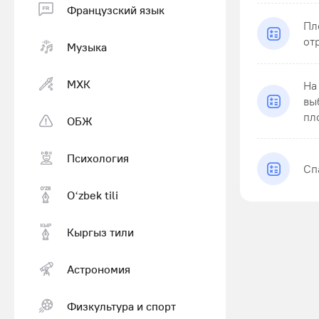
Французский язык
Пл
от
Музыка
МХК
На
вы
пло
ОБЖ
Психология
Сп
Оʻzbek tili
Кыргыз тили
Астрономия
Физкультура и спорт