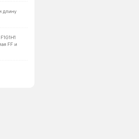
и длину
1F1G1H1
мая FF и