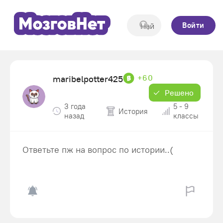
Войти
+60
maribelpotter425
Решено
3 года
5 - 9
История
назад
классы
Ответьте пж на вопрос по истории..(