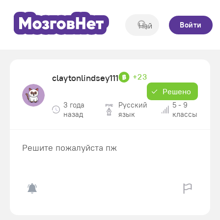
Войти
+23
claytonlindsey111
Решено
3 года
Русский
5 - 9
назад
язык
классы
Решите пожалуйста пж