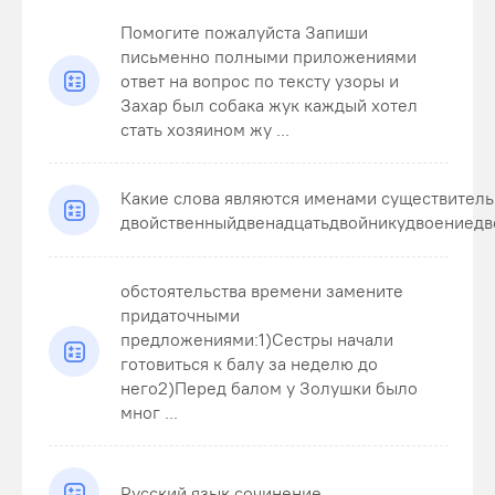
Помогите пожалуйста Запиши
письменно полными приложениями
ответ на вопрос по тексту узоры и
Захар был собака жук каждый хотел
стать хозяином жу ...
Какие слова являются именами существител
двойственныйдвенадцатьдвойникудвоениедв
обстоятельства времени замените
придаточными
предложениями:1)Сестры начали
готовиться к балу за неделю до
него2)Перед балом у Золушки было
мног ...
Русский язык сочинение