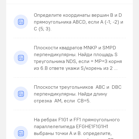
Определите координаты вершин В и D
прямоугольника ABCD, если А (-1; -2) и
С (5; 3).
Плоскости квадратов MNKP и SMPD
перпендикулярны. Найди площадь S
треугольника NDS , если = MP=3 корня
из 6.В ответе укажи S/корень из 2 ...
Плоскости треугольников ABC и DBC
перпендикулярны. Найди длину
отрезка AM , если CB=5 .
На ребрах F1G1 и FF1 прямоугольного
параллелепипеда EFGHE1F1G1H1
выбраны точки A и B. определите,