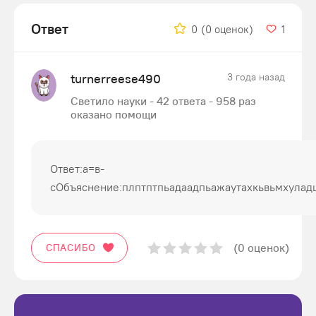
Ответ
0
(0 оценок)
1
turnerreese490
3 года назад
Светило науки - 42 ответа - 958 раз
оказано помощи
Ответ:а=в-
сОбъяснение:плптптпьадаадпьажаутахкьвьмхулад
(0 оценок)
СПАСИБО