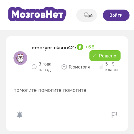
Войти
+66
emeryerickson427
Решено
3 года
5 - 9
Геометрия
назад
классы
помогите помогите помогите