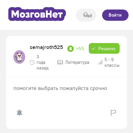
Войти
semajroth525
+55
Решено
3
5 - 9
года
Литература
классы
назад
помогите выбрать пожалуйста срочно