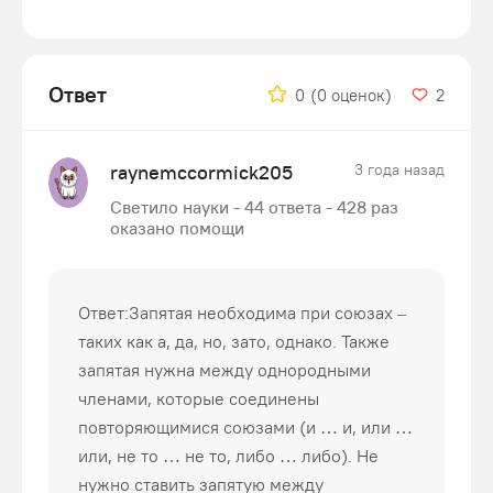
Ответ
0
(0 оценок)
2
raynemccormick205
3 года назад
Светило науки - 44 ответа - 428 раз
оказано помощи
Ответ:Запятая необходима при союзах –
таких как а, да, но, зато, однако. Также
запятая нужна между однородными
членами, которые соединены
повторяющимися союзами (и … и, или …
или, не то … не то, либо … либо). Не
нужно ставить запятую между