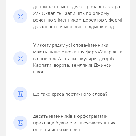
допоможіть мені дуже треба до завтра
277 Складіть і запишіть по одному
реченню з іменником деректор у формі
давального й місцевого відмінків од ...
У якому рядку усі слова-іменники
мають лише множинну форму? варіанти
відповідей А штани, окуляри, дверіБ
Карпати, ворота, землякив Джинси,
школ ...
що таке краса поетичного слова?
десять именників з орфограмами
приклади букви е.и і в суфіксах інняя
ення ня иння иво ево