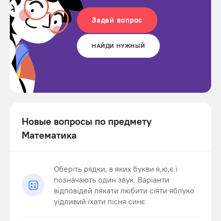
Задай вопрос
НАЙДИ НУЖНЫЙ
Новые вопросы по предмету
Математика
Оберіть рядки, в яких букви я,ю,є.ї
позначають один звук. Варіанти
відповідей лякати любити сіяти яблуко
уїдливий їхати пісня синє