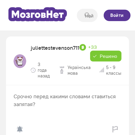
Войти
+33
juliettestevenson711
Решено
3
Українська
5 - 9
года
мова
классы
назад
Срочно перед какими словами ставиться
запятая?