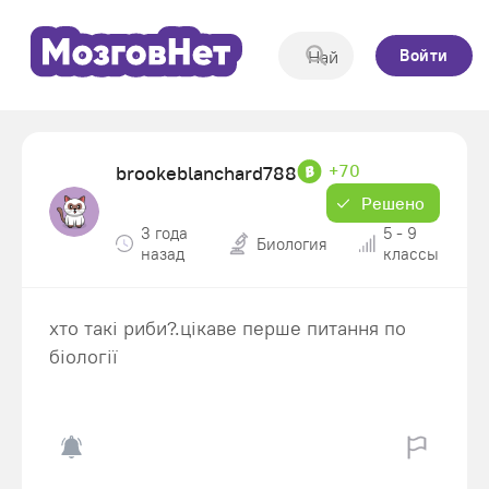
Войти
+70
brookeblanchard788
Решено
3 года
5 - 9
Биология
назад
классы
хто такі риби?.цікаве перше питання по
біології