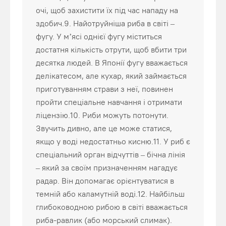
очі, щоб захистити їх під час нападу на
здобич.9. Найотруйніша риба в світі –
фугу. У м’ясі однієї фугу міститься
достатня кількість отрути, щоб вбити три
десятка людей. В Японії фугу вважається
делікатесом, але кухар, який займається
приготуванням страви з неї, повинен
пройти спеціальне навчання і отримати
ліцензію.10. Риби можуть потонути.
Звучить дивно, але це може статися,
якщо у воді недостатньо кисню.11. У риб є
спеціальний орган відчуттів – бічна лінія
– який за своїм призначенням нагадує
радар. Він допомагає орієнтуватися в
темній або каламутній воді.12. Найбільш
глибоководною рибою в світі вважається
риба-равлик (або морський слимак).