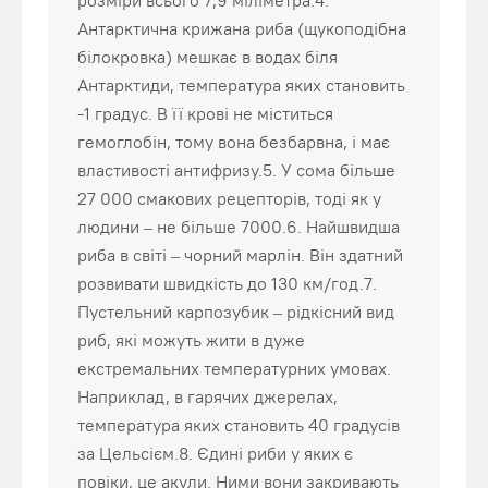
розміри всього 7,9 міліметра.4.
Антарктична крижана риба (щукоподібна
білокровка) мешкає в водах біля
Антарктиди, температура яких становить
-1 градус. В її крові не міститься
гемоглобін, тому вона безбарвна, і має
властивості антифризу.5. У сома більше
27 000 смакових рецепторів, тоді як у
людини – не більше 7000.6. Найшвидша
риба в світі – чорний марлін. Він здатний
розвивати швидкість до 130 км/год.7.
Пустельний карпозубик – рідкісний вид
риб, які можуть жити в дуже
екстремальних температурних умовах.
Наприклад, в гарячих джерелах,
температура яких становить 40 градусів
за Цельсієм.8. Єдині риби у яких є
повіки, це акули. Ними вони закривають