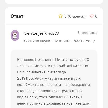
Ответ
0
(0 оценок)
0
trentonjenkins277
3 года назад
Светило науки - 32 ответа - 832 помощи
Відповідь:Пояснення:ЦитатиІнструкції23
дивовижних факти про риб, які ви точно
не зналиФакти11 листопада
201911557Риби живуть майже в усіх
водоймах нашої планети – від безкрайніх
океанів і до невеликих струмочків. Їх
видів налічується близько 30 тисяч, і
вчені постійно відкривають нові, невідомі