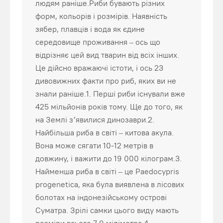
людям раніше.Риби бувають різних
форм, кольорів і розмірів. Наявність
зябер, плавців і вода як єдине
середовище проживання – ось що
відрізняє цей вид тварин від всіх інших.
Це дійсно вражаючі істоти, і ось 23
дивовижних факти про риб, яких ви не
знали раніше.1. Перші риби існували вже
425 мільйонів років тому. Ще до того, як
на Землі з’явилися динозаври.2.
Найбільша риба в світі – китова акула.
Вона може сягати 10-12 метрів в
довжину, і важити до 19 000 кілограм.3.
Найменша риба в світі – це Paedocypris
progenetica, яка була виявлена в лісових
болотах на індонезійському острові
Суматра. Зрілі самки цього виду мають