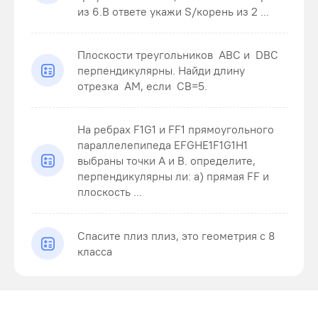
из 6.В ответе укажи S/корень из 2 ...
Плоскости треугольников ABC и DBC
перпендикулярны. Найди длину
отрезка AM , если CB=5 .
На ребрах F1G1 и FF1 прямоугольного
параллелепипеда EFGHE1F1G1H1
выбраны точки A и B. определите,
перпендикулярны ли: а) прямая FF и
плоскость ...
Спасите плиз плиз, это геометрия с 8
класса