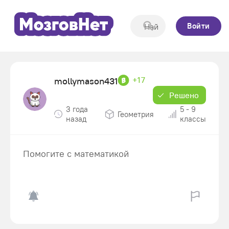
Войти
+17
mollymason431
Решено
3 года
5 - 9
Геометрия
назад
классы
Помогите с математикой