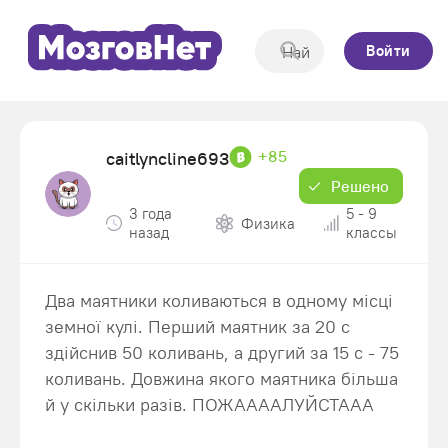
Войти
+85
caitlyncline693
Решено
3 года
5 - 9
Физика
назад
классы
Два маятники коливаються в одному місці
земної кулі. Перший маятник за 20 с
здійснив 50 коливань, а другий за 15 с - 75
коливань. Довжина якого маятника більша
й у скільки разів. ПОЖААААЛУЙСТААА