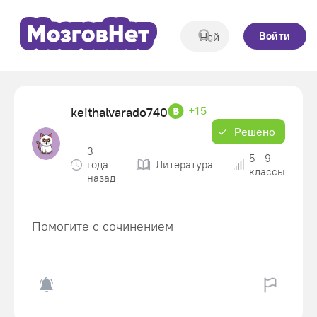
Войти
+15
keithalvarado740
Решено
3
5 - 9
года
Литература
классы
назад
Помогите с сочинением