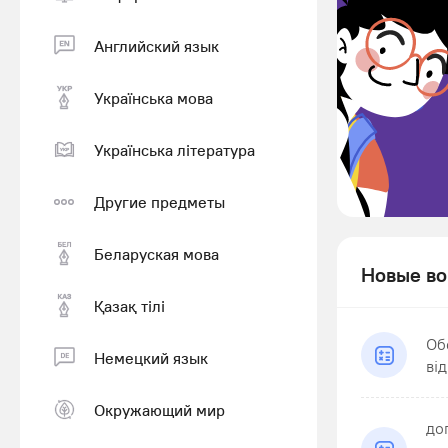
Английский язык
Українська мова
Українська література
Другие предметы
Беларуская мова
Новые во
Қазақ тiлi
Об
Немецкий язык
ві
Окружающий мир
до