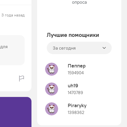
3 года назад
Лучшие помощники
 для
За сегодня
Пеппер
1594904
uh19
1470789
Piraryky
1398362
Знания