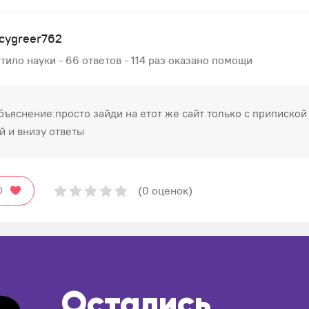
cygreer762
тило науки - 66 ответов - 114 раз оказано помощи
бъяснение:просто зайди на етот же сайт только с припиской
й и внизу ответы
(0 оценок)
О
Остались