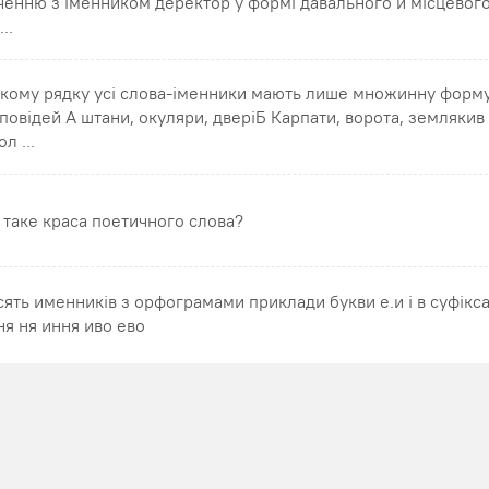
ченню з іменником деректор у формі давального й місцевого
...
якому рядку усі слова-іменники мають лише множинну форму
дповідей А штани, окуляри, дверіБ Карпати, ворота, земляки
л ...
 таке краса поетичного слова?
сять именників з орфограмами приклади букви е.и і в суфікса
ня ня иння иво ево