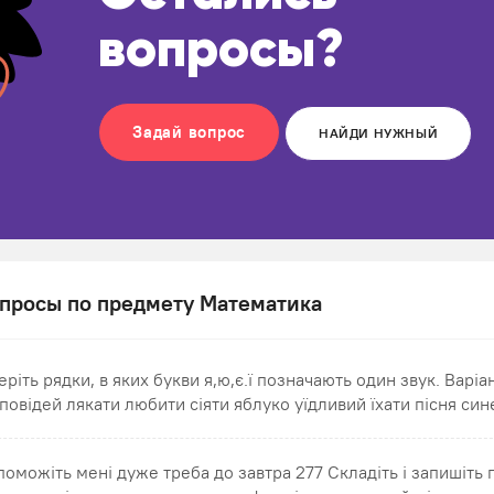
вопросы?
Задай вопрос
НАЙДИ НУЖНЫЙ
просы по предмету Математика
еріть рядки, в яких букви я,ю,є.ї позначають один звук. Варіа
дповідей лякати любити сіяти яблуко уїдливий їхати пісня син
поможіть мені дуже треба до завтра 277 Складіть і запишіть