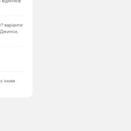
 відмінків
? варіанти
в Джинси,
х інняя