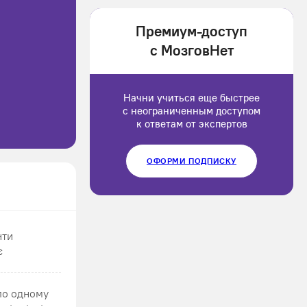
1202166
Премиум-доступ
Luluput
с МозговНет
1184234
Начни учиться еще быстрее
с неограниченным доступом
к ответам от экспертов
ОФОРМИ ПОДПИСКУ
нти
є
 по одному