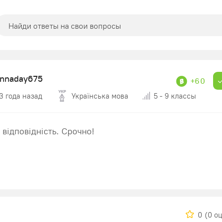
annaday675
+60
3 года назад
Українська мова
5 - 9 классы
 відповідність. Срочно!
0
(0 о