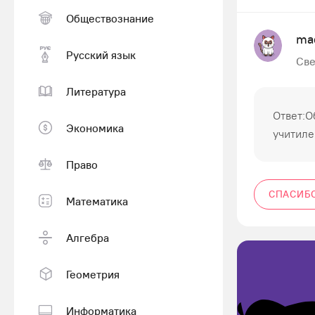
Обществознание
ma
Русский язык
Све
Литература
Ответ:О
Экономика
учитиле
Право
СПАСИБ
Математика
Алгебра
Геометрия
Информатика