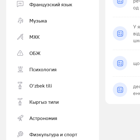
ре
Французский язык
од 
Музыка
У 
ві
МХК
шко
ОБЖ
що
Психология
Оʻzbek tili
де
ен
Кыргыз тили
Астрономия
Физкультура и спорт