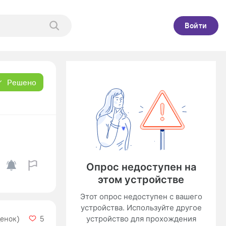
Войти
Решено
ценок)
5