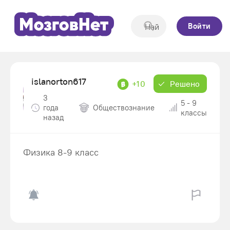
Войти
islanorton617
+10
Решено
3
5 - 9
года
Обществознание
классы
назад
Физика 8-9 класс