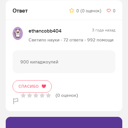
Ответ
0
(0 оценок)
0
ethancobb404
3 года назад
Светило науки - 72 ответа - 992 помощи
900 киладжоулей
СПАСИБО
(0 оценок)