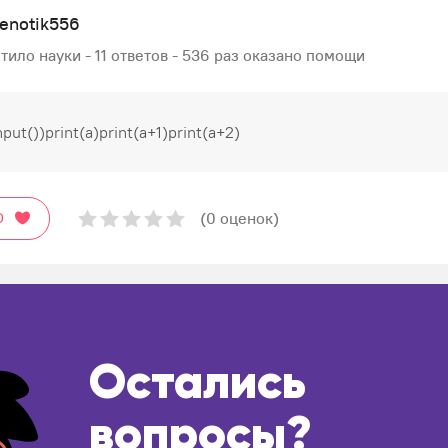
enotik556
тило науки - 11 ответов - 536 раз оказано помощи
input())print(a)print(a+1)print(a+2)
(0 оценок)
О
Остались
вопросы?