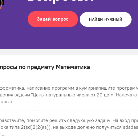
Задай вопрос
НАЙДИ НУЖНЫЙ
просы по предмету Математика
форматика. написание программ в кумирнапишите программ
шения задачи "Даны натуральные числа от 20 до n. Напечатат
орые ...
равствуйте, помогите решить следующую задачу. На вход п
рока типа 2(sd)2(2(as)), на выходе должно получиться sdsdas
 ...