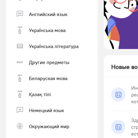
Английский язык
Українська мова
Українська література
Другие предметы
Новые во
Беларуская мова
Ин
Қазақ тiлi
ре
кот
Немецкий язык
Зд
Окружающий мир
ст
ест