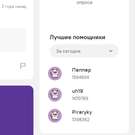
3 года назад
Лучшие помощники
За сегодня
Пеппер
1594904
uh19
1470789
Piraryky
1398362
Знания