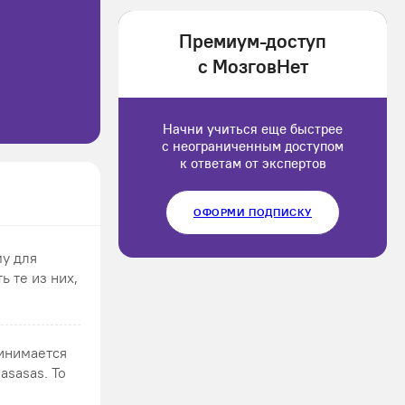
1202166
Премиум-доступ
Luluput
с МозговНет
1184234
Начни учиться еще быстрее
с неограниченным доступом
к ответам от экспертов
ОФОРМИ ПОДПИСКУ
у для
ь те из них,
ринимается
asasas. То