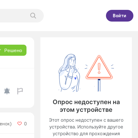
Войти
Решено
ценок)
0