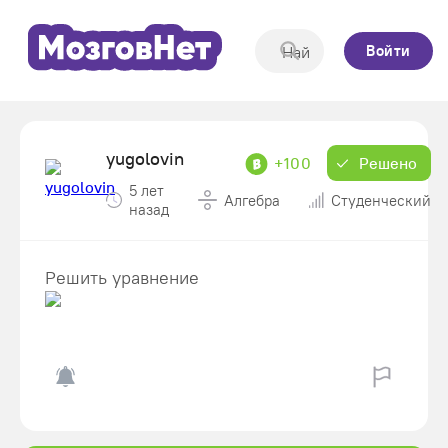
Войти
yugolovin
+100
Решено
5 лет
Алгебра
Студенческий
назад
Решить уравнение