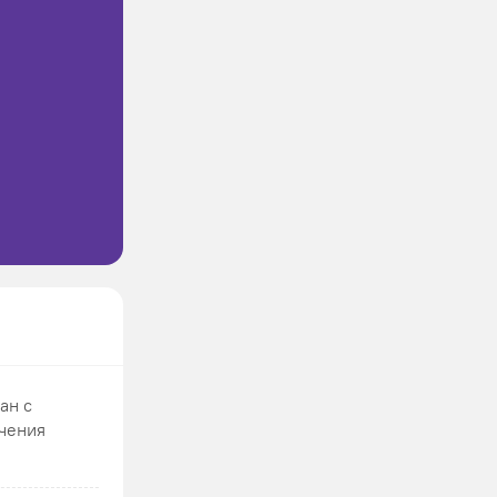
ан с
ючения