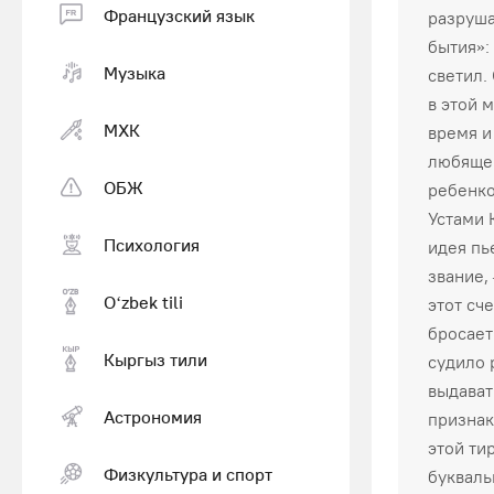
Французский язык
разруша
бытия»:
Музыка
светил.
в этой 
МХК
время и
любящей
ОБЖ
ребенко
Устами 
Психология
идея пь
звание,
Оʻzbek tili
этот сч
бросает
Кыргыз тили
судило 
выдавать
Астрономия
признак
этой ти
Физкультура и спорт
букваль