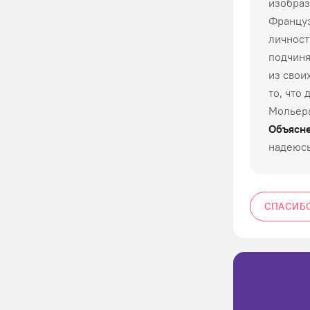
изобраз
Француз
личност
подчиня
из свои
то, что
Мольера
Объясне
надеюсь
СПАСИБ