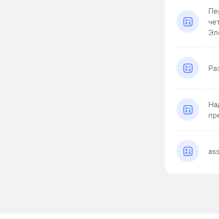
Пе
че
Эл
Ра
На
пр
as