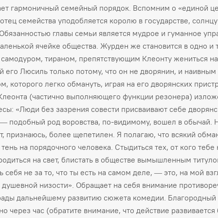
ет гармоничный семейный порядок. Вспомним о «единой ц
 отец семейства уподобляется королю в государстве, солнцу
 Обязанностью главы семьи является мудрое и гуманное уп
маленькой ячейке общества. Журден же становится в одно и 
 самодуром, тираном, препятствующим Клеонту жениться на
 его Люсиль только потому, что он не дворянин, и наивным
м, которого легко обмануть, играя на его дворянских пристр
Клеонта (частично выполняющего функции резонера) излож
есы: «Люди без зазрения совести присваивают себе дворян
 — подобный род воровства, по-видимому, вошел в обычай. Н
ет, признаюсь, более щепетилен. Я полагаю, что всякий обма
 тень на порядочного человека. Стыдиться тех, от кого тебе
родиться на свет, блистать в обществе вымышленным титуло
 себя не за то, что ты есть на самом деле, — это, на мой взг
 душевной низости». Обращает на себя внимание противоре
рады дальнейшему развитию сюжета комедии. Благородный
но через час (обратите внимание, что действие развивается