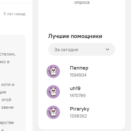
5 лет назад
Лучшие помощники
За сегодня
стелин,
ако в
Пеппер
1594904
 хотя и
uh19
ция
1470789
 этой
м звене
Piraryky
1398362
арстве
Знания
 к