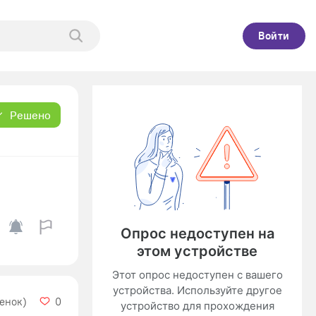
Войти
Решено
ценок)
0