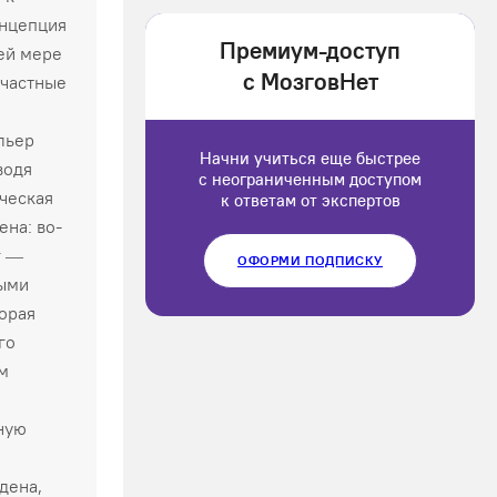
1202166
онцепция
Премиум-доступ
ей мере
Luluput
с МозговНет
 частные
1184234
льер
Начни учиться еще быстрее
водя
с неограниченным доступом
ческая
к ответам от экспертов
на: во-
г —
ОФОРМИ ПОДПИСКУ
тыми
орая
го
м
ную
дена,