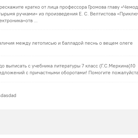
рескажите кратко от лица профессора Громова главу «Чемод
тырьмя ручками» из произведения Е. С. Велтистова «Прикл
ектроника»отв ...
зличия между летописью и балладой песнь о вещем олеге
до выписать с учебника литературы 7 класс (Г.С.Меркина)10
едложений с причастными оборотами! Помогите пожалуйст
sdasdad