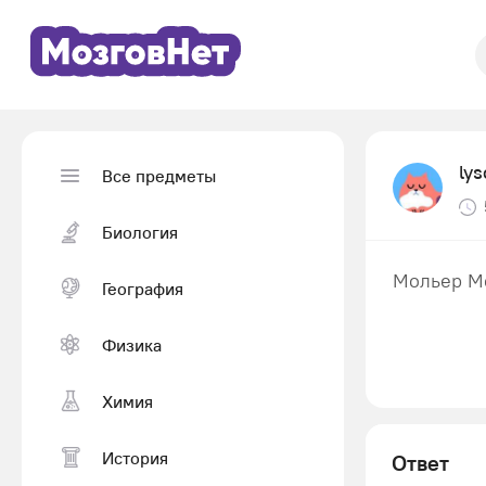
ly
Все предметы
Биология
Мольер Ме
География
Физика
Химия
История
Ответ