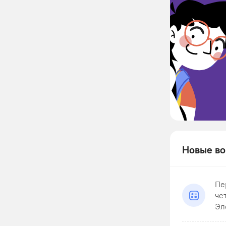
Новые во
Пе
че
Эл