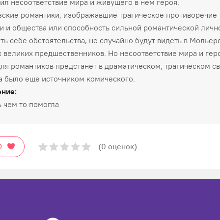
ил несоответствие мира и живущего в нем героя.
ские романтики, изображавшие трагическое противоречие
и и общества или способность сильной романтической личн
ть себе обстоятельства, не случайно будут видеть в Мольер
х великих предшественников. Но несоответствие мира и героя,
 для романтиков предстанет в драматическом, трагическом св
 было еще источником комического.
ние:
 чем то помогла
(0 оценок)
О