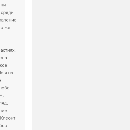
епи
 среди
равление
то же
астиях.
ена
ское
о я на
н
 небо
м,
ляд,
чие
 Клеонт
 без