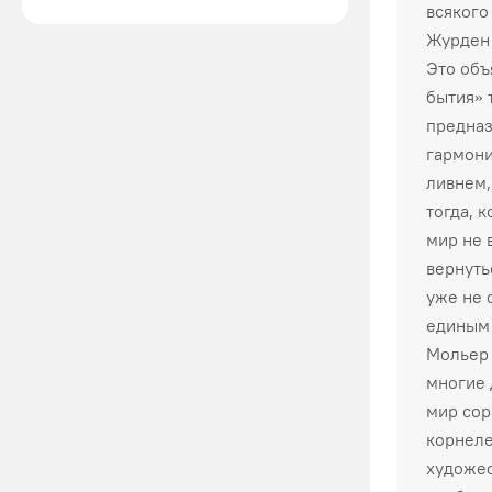
всякого
Журден 
Это объ
бытия» 
предназ
гармони
ливнем,
тогда, 
мир не 
вернуть
уже не 
единым 
Мольер 
многие 
мир сор
корнеле
художес