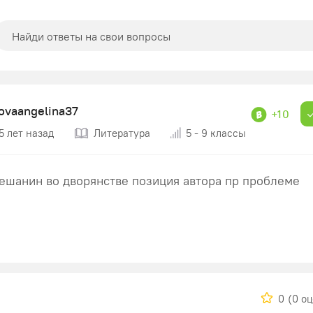
sovaangelina37
+10
5 лет назад
Литература
5 - 9 классы
шанин во дворянстве позиция автора пр проблеме​
0
(0 о