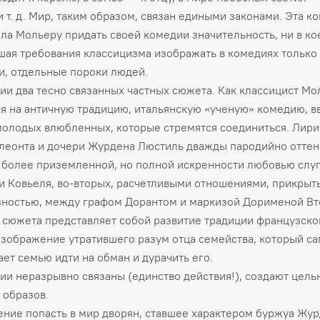
и т. д. Мир, таким образом, связан едиными законами. Эта к
ла Мольеру придать своей комедии значительность, ни в ко
шая требования классицизма изображать в комедиях только
и, отдельные пороки людей.
ии два тесно связанных частных сюжета. Как классицист Мо
я на античную традицию, итальянскую «ученую» комедию, в
олодых влюбленных, которые стремятся соединиться. Лири
леонта и дочери Журдена Люстиль дважды пародийно оттене
 более приземленной, но полной искренности любовью слу
и Ковьеля, во-вторых, расчетливыми отношениями, прикры
ностью, между графом Дорантом и маркизой Дорименой Вт
 сюжета представляет собой развитие традиции французско
изображение утратившего разум отца семейства, который са
ет семью идти на обман и дурачить его.
ии неразрывно связаны (единство действия!), создают цель
 образов.
ние попасть в мир дворян, ставшее характером буржуа Жур