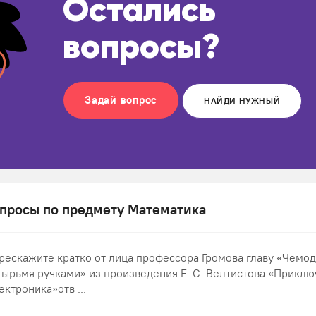
Остались
вопросы?
Задай вопрос
НАЙДИ НУЖНЫЙ
просы по предмету Математика
рескажите кратко от лица профессора Громова главу «Чемод
тырьмя ручками» из произведения Е. С. Велтистова «Прикл
ектроника»отв ...