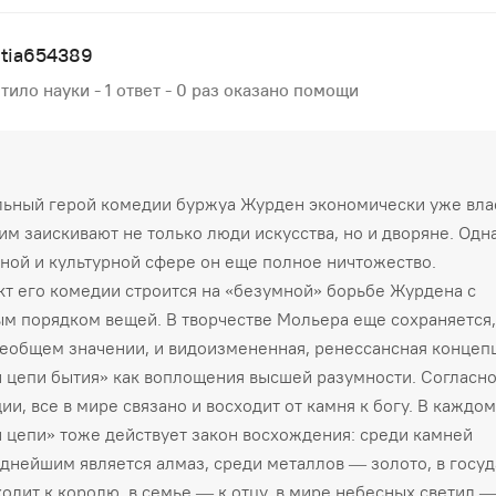
stia654389
тило науки - 1 ответ - 0 раз оказано помощи
ьный герой комедии буржуа Журден экономически уже вла
им заискивают не только люди искусства, но и дворяне. Одн
ной и культурной сфере он еще полное ничтожество.
т его комедии строится на «безумной» борьбе Журдена с
м порядком вещей. В творчестве Мольера еще сохраняется,
сеобщем значении, и видоизмененная, ренессансная концеп
 цепи бытия» как воплощения высшей разумности. Согласно
ии, все в мире связано и восходит от камня к богу. В каждо
 цепи» тоже действует закон восхождения: среди камней
днейшим является алмаз, среди металлов — золото, в госуд
ходит к королю, в семье — к отцу, в мире небесных светил —