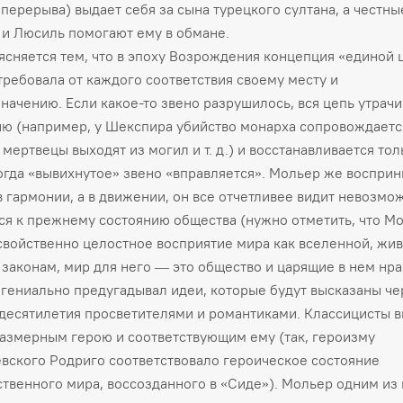
 перерыва) выдает себя за сына турецкого султана, а честны
и Люсиль помогают ему в обмане.
ясняется тем, что в эпоху Возрождения концепция «единой 
требовала от каждого соответствия своему месту и
начению. Если какое-то звено разрушилось, вся цепь утрачи
ю (например, у Шекспира убийство монарха сопровождаетс
 мертвецы выходят из могил и т. д.) и восстанавливается тол
когда «вывихнутое» звено «вправляется». Мольер же воспри
в гармонии, а в движении, он все отчетливее видит невозмо
ся к прежнему состоянию общества (нужно отметить, что М
свойственно целостное восприятие мира как вселенной, жи
законам, мир для него — это общество и царящие в нем нра
гениально предугадывал идеи, которые будут высказаны че
десятилетия просветителями и романтиками. Классицисты 
азмерным герою и соответствующим ему (так, героизму
вского Родриго соответствовало героическое состояние
твенного мира, воссозданного в «Сиде»). Мольер одним из