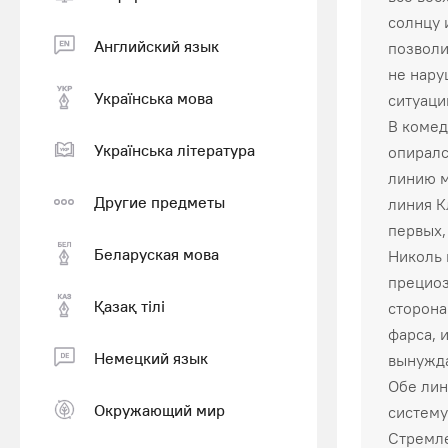
солнцу 
Английский язык
позволи
не нару
Українська мова
ситуаци
В комед
Українська література
опиралс
линию м
Другие предметы
линия К
первых,
Беларуская мова
Николь 
прециоз
Қазақ тiлi
сторона
фарса, 
Немецкий язык
вынужда
Обе лин
Окружающий мир
систему
Стремле