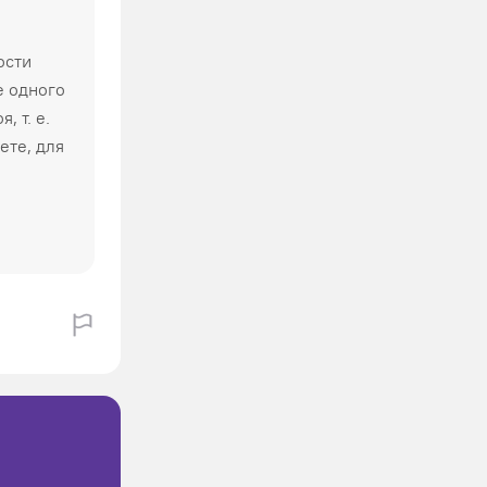
ости
е одного
 т. е.
ете, для