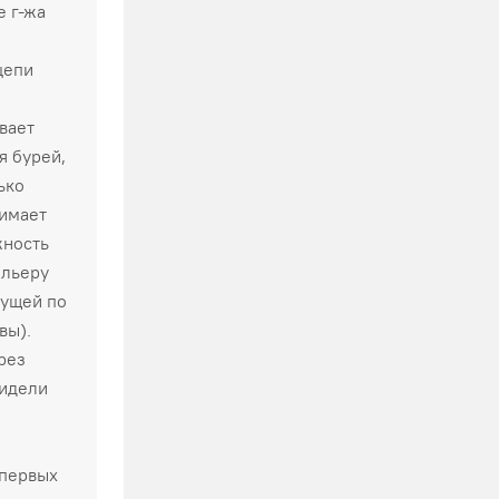
е г-жа
цепи
вает
я бурей,
ько
нимает
жность
ольеру
вущей по
вы).
рез
видели
 первых