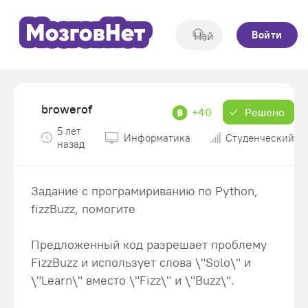
Войти
browerof
+40
Решено
5 лет
Информатика
Студенческий
назад
Задание с програмириванию по Python,
fizzBuzz, помогите
Предложенный код разрешает проблему
FizzBuzz и использует слова \"Solo\" и
\"Learn\" вместо \"Fizz\" и \"Buzz\".