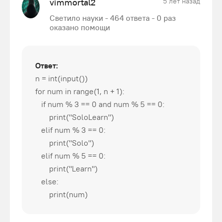
vimmortal2
5 лет назад
Светило науки - 464 ответа - 0 раз
оказано помощи
Ответ:
n = int(input())
for num in range(1, n + 1):
if num % 3 == 0 and num % 5 == 0:
print("SoloLearn")
elif num % 3 == 0:
print("Solo")
elif num % 5 == 0:
print("Learn")
else:
print(num)