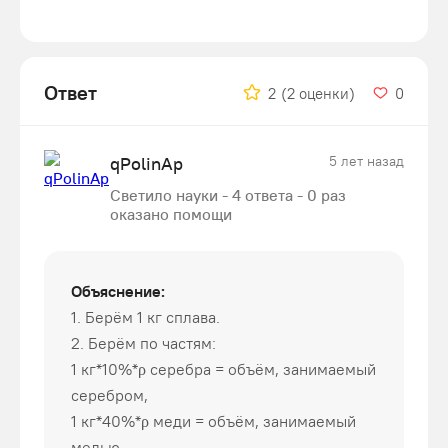
Ответ
2
(2 оценки)
0
qPolinAp
5 лет назад
Светило науки - 4 ответа - 0 раз
оказано помощи
Объяснение:
1. Берём 1 кг сплава.
2. Берём по частям:
1 кг*10%*ρ серебра = объём, занимаемый
серебром,
1 кг*40%*ρ меди = объём, занимаемый
медью,