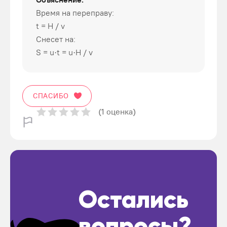
Время на переправу:
t = H / v
Снесет на:
S = u·t = u·H / v
СПАСИБО
(1 оценка)
Остались