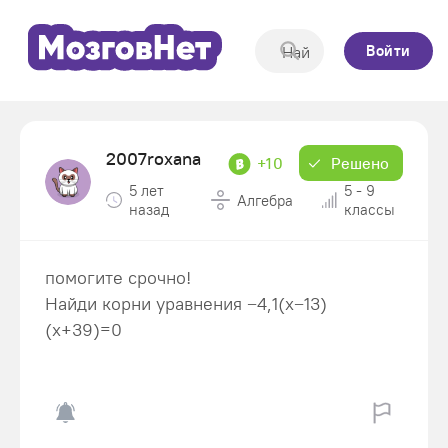
Войти
2007roxana
+10
Решено
5 лет
5 - 9
Алгебра
назад
классы
помогите срочно!
Найди корни уравнения −4,1(x−13)
(x+39)=0