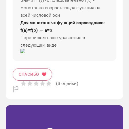
Значит f'(t)>0, следовательно f(t) -
монотонно возрастающая функция на
всей числовой оси
Для монотонных функций справедливо:
f(a)=f(b) ⇔ a=b
Перепишем наше уравнение в
следующем виде
СПАСИБО
(3 оценки)