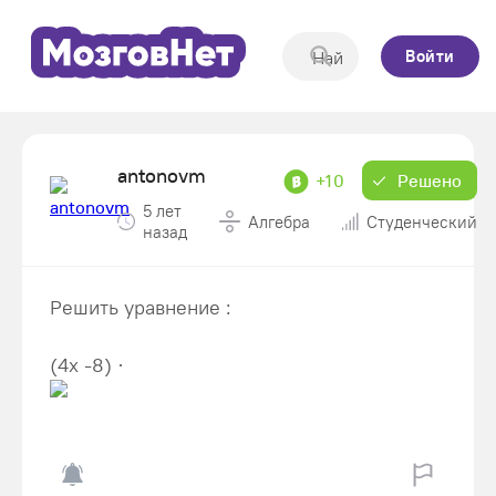
Войти
antonovm
+10
Решено
5 лет
Алгебра
Студенческий
назад
Решить уравнение :
(4x -8) ·