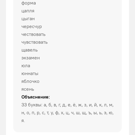
форма
цапля
цыган
чересчур
чествовать
чувствовать
щавель
экзамен
юла
юннаты
яблочко
ясень
Объяснение:
33 буквы: а, б, в, г, д, е, ё, ж, з, и, й, к, л, м,
н, о, п, р, с, т, у, ф, х, ц, ч, ш, щ, ъ, ы, ь, э, ю,
я.