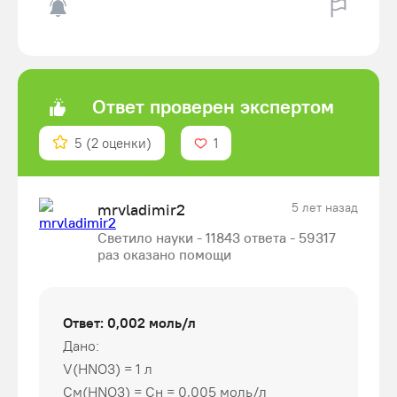
Ответ проверен экспертом
5
(2 оценки)
1
mrvladimir2
5 лет назад
Светило науки - 11843 ответа - 59317
раз оказано помощи
Ответ: 0,002 моль/л
Дано:
V(HNO3) = 1 л
См(HNO3) = Сн = 0,005 моль/л