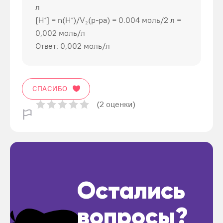
л
[H⁺] = n(H⁺)/V₂(p-pa) = 0.004 моль/2 л =
0,002 моль/л
Ответ: 0,002 моль/л
СПАСИБО
(2 оценки)
Остались
вопросы?