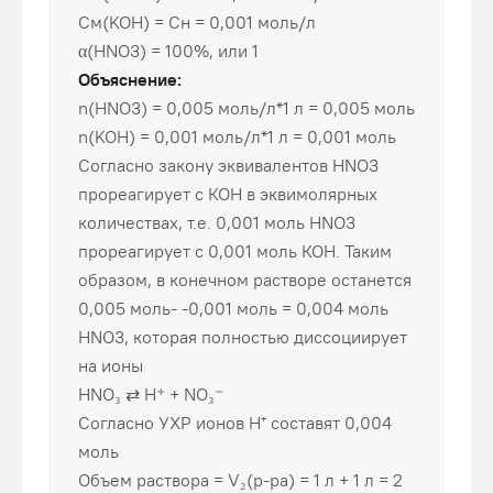
См(KOH) = Cн = 0,001 моль/л
α(HNO3) = 100%, или 1
Объяснение:
n(HNO3) = 0,005 моль/л*1 л = 0,005 моль
n(KOH) = 0,001 моль/л*1 л = 0,001 моль
Согласно закону эквивалентов HNO3
прореагирует с КОН в эквимолярных
количествах, т.е. 0,001 моль HNO3
прореагирует с 0,001 моль КОН. Таким
образом, в конечном растворе останется
0,005 моль- -0,001 моль = 0,004 моль
HNO3, которая полностью диссоциирует
на ионы
HNO₃ ⇄ H⁺ + NO₃⁻
Согласно УХР ионов H⁺ составят 0,004
моль
Объем раствора = V₂(p-pa) = 1 л + 1 л = 2